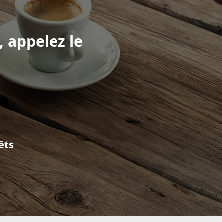
 appelez le
êts