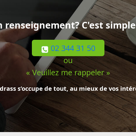
n renseignement? C'est simple,
02 344 31 50
ou
« Veuillez me rappeler »
drass s’occupe de tout, au mieux de vos intér