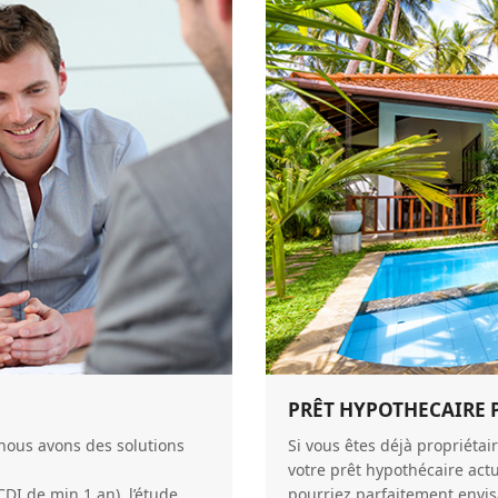
PRÊT HYPOTHECAIRE 
nous avons des solutions
Si vous êtes déjà propriéta
votre prêt hypothécaire act
CDI de min 1 an), l’étude
pourriez parfaitement envi